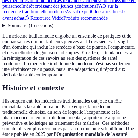
des méthodes de traitement
Les tendances actuelles
Une croissance en
puissance
Intérêt croissant des jeunes générations
FAQ sur la
médecine traditionnelle moderne
Avis d'expert
Glossaire
Checklist
avant achat
📺 Ressource Vidéo
Produits recommandés
Sommaire
(
15
sections
)
La médecine traditionnelle englobe un ensemble de pratiques et de
connaissances qui ont fait leurs preuves au fil des siècles. Il s'agit
d'un domaine qui inclut les remèdes à base de plantes, l'acupuncture,
et des méthodes de guérison holistiques. En 2026, la tendance est à
la réintégration de ces savoirs au sein des systèmes de santé
modernes. La médecine traditionnelle moderne n'est pas seulement
une réminiscence du passé, mais une adaptation qui répond aux
défis de la santé contemporaine.
Histoire et contexte
Historiquement, les médecines traditionnelles ont joué un rôle
crucial dans la santé humaine. Par exemple, la médecine
traditionnelle chinoise, au sein de laquelle l'acupuncture et la
pharmacopée jouent un rôle fondamental, apporte une approche
préventive et holistique au traitement des maladies. Ces méthodes
sont de plus en plus reconnues par la communauté scientifique. Une
étude publiée en 2025 par
l'Organisation mondiale de la santé