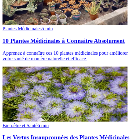
Plantes Médicinales
5
min
10 Plantes Médicinales à Connaitre Absolument
Apprenez à connaître ces 10 plantes médicinales pour améliorer
votre santé de manière naturelle et efficace.
Bien-être et Santé
6
min
Les Vertus Insoupçonnées des Plantes Médicinales