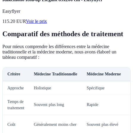
Easyflyer
115.20
EUR
Voir le prix
Comparatif des méthodes de traitement
Pour mieux comprendre les différences entre la médecine
traditionnelle et la médecine moderne, nous avons élaboré un
tableau comparatif :
Critère
Médecine Traditionnelle
Médecine Moderne
V
Approche
Holistique
Spécifique
C
Temps de
Souvent plus long
Rapide
V
traitement
S
Coût
Généralement moins cher
Souvent plus élevé
t