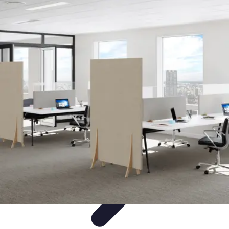
Médecine Traditionnelle
Pratiques et Remèdes
Introduction à la médecine
traditionnelle
Pratiques
Introduction
Remèdes
Médecine Traditionnelle