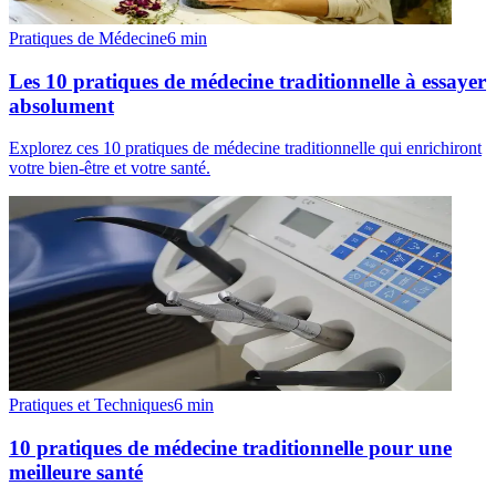
Pratiques de Médecine
6
min
Les 10 pratiques de médecine traditionnelle à essayer
absolument
Explorez ces 10 pratiques de médecine traditionnelle qui enrichiront
votre bien-être et votre santé.
Pratiques et Techniques
6
min
10 pratiques de médecine traditionnelle pour une
meilleure santé