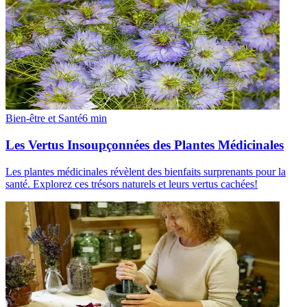
Bien-être et Santé
6
min
Les Vertus Insoupçonnées des Plantes Médicinales
Les plantes médicinales révèlent des bienfaits surprenants pour la
santé. Explorez ces trésors naturels et leurs vertus cachées!