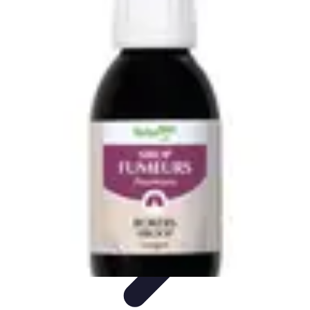
Médecine Traditionnelle
Pratiques et Remèdes
Introduction à la médecine
traditionnelle
Pratiques
Introduction
Remèdes
Médecine Traditionnelle