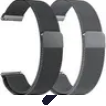
Médecine Traditionnelle
Pratiques et Remèdes
Introduction à la médecine
traditionnelle
Pratiques
Introduction
Remèdes
Médecine Traditionnelle