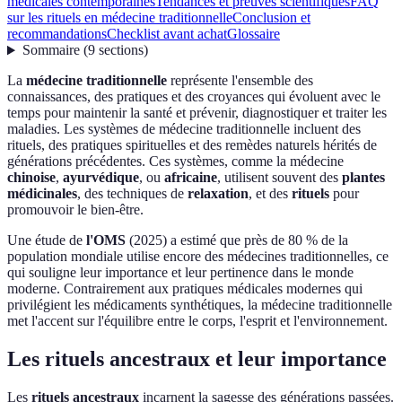
médicales contemporaines
Tendances et preuves scientifiques
FAQ
sur les rituels en médecine traditionnelle
Conclusion et
recommandations
Checklist avant achat
Glossaire
Sommaire
(
9
sections
)
La
médecine traditionnelle
représente l'ensemble des
connaissances, des pratiques et des croyances qui évoluent avec le
temps pour maintenir la santé et prévenir, diagnostiquer et traiter les
maladies. Les systèmes de médecine traditionnelle incluent des
rituels, des pratiques spirituelles et des remèdes naturels hérités de
générations précédentes. Ces systèmes, comme la médecine
chinoise
,
ayurvédique
, ou
africaine
, utilisent souvent des
plantes
médicinales
, des techniques de
relaxation
, et des
rituels
pour
promouvoir le bien-être.
Une étude de
l'OMS
(2025) a estimé que près de 80 % de la
population mondiale utilise encore des médecines traditionnelles, ce
qui souligne leur importance et leur pertinence dans le monde
moderne. Contrairement aux pratiques médicales modernes qui
privilégient les médicaments synthétiques, la médecine traditionnelle
met l'accent sur l'équilibre entre le corps, l'esprit et l'environnement.
Les rituels ancestraux et leur importance
Les
rituels ancestraux
incarnent la sagesse des générations passées.