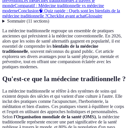
prévention
Les médecines traditionnelles à travers le
monde
Comparatif : Médecine traditionnelle vs médecine
moderne
Conclusion
🧠 Quiz rapide : Quels sont les bienfaits de la
médecine traditionnelle ?
Checklist avant achat
Glossaire
Sommaire
(
11
sections
)
La médecine traditionnelle regroupe un ensemble de pratiques
anciennes qui préexistent à la médecine conventionnelle. En 2026,
alors que les soins de santé alternatifs gagnent en popularité, il est
essentiel de comprendre les
bienfaits de la médecine
traditionnelle
, souvent méconnus du grand public. Cet article
explorera ses divers avantages pour la santé physique, mentale et
préventive, tout en offrant une comparaison éclairée avec les
pratiques modernes.
Qu'est-ce que la médecine traditionnelle ?
La médecine traditionnelle se réfère à des systèmes de soins qui
existent depuis des siècles et qui varient d'une culture à l'autre. Elle
inclut des pratiques comme l'acupuncture, l'herboristerie, la
méditation et bien d'autres. Ces pratiques visent à équilibrer le corps
et l'esprit en utilisant des approches holistiques et personnalisées.
Selon
l'Organisation mondiale de la santé (OMS)
, la médecine
traditionnelle représente encore une part significative de la santé
publique à travers le monde, et 80% de la population d'un pays