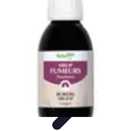
Médecine Traditionnelle
Pratiques et Remèdes
Introduction à la médecine
traditionnelle
Pratiques
Introduction
Remèdes
Médecine Traditionnelle