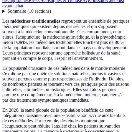
des approches
Effets Statistiques et Trends
FAQ
Glossaire
Checklist
avant achat
Sommaire
(
10
sections
)
Les
médecines traditionnelles
regroupent un ensemble de pratiques
thérapeutiques qui existent depuis des siècles et qui s'opposent
souvent à la médecine conventionnelle. Elles comprennent, entre
autres, l'acupuncture, la médecine ayurvédique, et la phytothérapie.
Selon l'
OMS
, les médecines traditionnelles touchent plus de 80 %
de la population mondiale, surtout dans les pays en développement.
Leurs principes reposent sur une approche holistique de la santé,
prenant en compte le corps, l'esprit et l'environnement.
La popularité croissante de ces médecines dans le monde moderne
s'explique par une quête de solutions naturelles, moins invasives et
souvent perçues comme plus respectueuses de l'individu. De plus,
de nombreux patients se tournent vers ces pratiques pour des raisons
culturelles, spirituelles ou historiques. Elles sont alors perçues
comme une complémentarité à la médecine moderne, caractérisée
par des traitements symptomatiques immédiats.
En 2026, la santé globale de la population bénéficie de cette
intégration croissante, avec une sensibilisation accrue aux bienfaits
de ces méthodes. Par exemple, des études montrent que
l'acupuncture peut réduire l'anxiété chez les patients suivant des
traitements lourds. La capacité à s'adapter et à coexister avec la