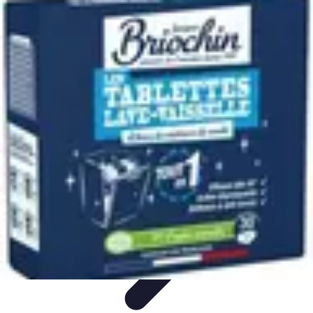
Médecine Traditionnelle
Pratiques et Remèdes
Introduction à la médecine
traditionnelle
Pratiques
Introduction
Remèdes
Médecine Traditionnelle