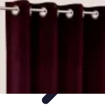
Médecine Traditionnelle
Pratiques et Remèdes
Introduction à la médecine
traditionnelle
Pratiques
Introduction
Remèdes
Médecine Traditionnelle