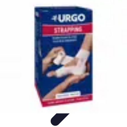
Médecine Traditionnelle
Pratiques et Remèdes
Introduction à la médecine
traditionnelle
Pratiques
Introduction
Remèdes
Médecine Traditionnelle