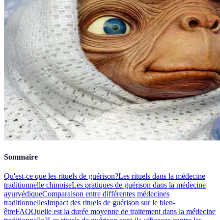
Sommaire
Qu'est-ce que les rituels de guérison?
Les rituels dans la médecine
traditionnelle chinoise
Les pratiques de guérison dans la médecine
ayurvédique
Comparaison entre différentes médecines
traditionnelles
Impact des rituels de guérison sur le bien-
être
FAQ
Quelle est la durée moyenne de traitement dans la médecine