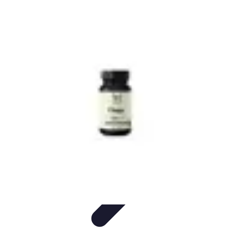
Médecine Traditionnelle
Pratiques et Remèdes
Introduction à la médecine
traditionnelle
Pratiques
Introduction
Remèdes
Médecine Traditionnelle