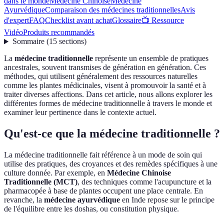
dans le monde
Médecine Chinoise
Médecine
Ayurvédique
Comparaison des médecines traditionnelles
Avis
d'expert
FAQ
Checklist avant achat
Glossaire
📺 Ressource
Vidéo
Produits recommandés
Sommaire
(
15
sections
)
La
médecine traditionnelle
représente un ensemble de pratiques
ancestrales, souvent transmises de génération en génération. Ces
méthodes, qui utilisent généralement des ressources naturelles
comme les plantes médicinales, visent à promouvoir la santé et à
traiter diverses affections. Dans cet article, nous allons explorer les
différentes formes de médecine traditionnelle à travers le monde et
examiner leur pertinence dans le contexte actuel.
Qu'est-ce que la médecine traditionnelle ?
La médecine traditionnelle fait référence à un mode de soin qui
utilise des pratiques, des croyances et des remèdes spécifiques à une
culture donnée. Par exemple, en
Médecine Chinoise
Traditionnelle (MCT)
, des techniques comme l'acupuncture et la
pharmacopée à base de plantes occupent une place centrale. En
revanche, la
médecine ayurvédique
en Inde repose sur le principe
de l'équilibre entre les doshas, ou constitution physique.