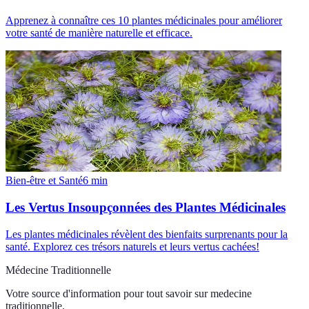
Apprenez à connaître ces 10 plantes médicinales pour améliorer
votre santé de manière naturelle et efficace.
Bien-être et Santé
6
min
Les Vertus Insoupçonnées des Plantes Médicinales
Les plantes médicinales révèlent des bienfaits surprenants pour la
santé. Explorez ces trésors naturels et leurs vertus cachées!
Médecine Traditionnelle
Votre source d'information pour tout savoir sur
medecine
traditionnelle
.