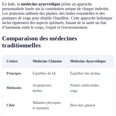
En Inde, la
médecine ayurvédique
prône un approche
personnalisée basée sur la constitution unique de chaque individu.
Les praticiens utilisent des plantes, des huiles essentielles et des
pratiques de yoga pour rétablir l'équilibre. Cette approche holistique
inclut également des aspects spirituels, faisant de la santé un état
d’harmonie entre le corps, l'esprit et l'environnement.
Comparaison des médecines
traditionnelles
Critère
Médecine Chinoise
Médecine Ayurvédique
M
Principes
Équilibre du Qi
Équilibre des doshas
R
Acupuncture,
Plantes médicinales,
Méthodes
R
herbes
yoga
Maladies physiques
Cible
Bien-être général
S
et mentales