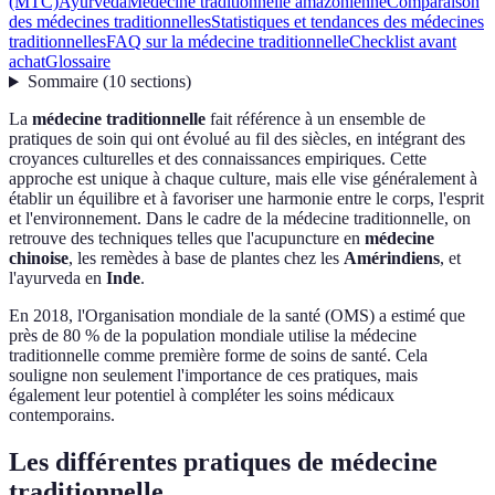
(MTC)
Ayurvéda
Médecine traditionnelle amazonienne
Comparaison
des médecines traditionnelles
Statistiques et tendances des médecines
traditionnelles
FAQ sur la médecine traditionnelle
Checklist avant
achat
Glossaire
Sommaire
(
10
sections
)
La
médecine traditionnelle
fait référence à un ensemble de
pratiques de soin qui ont évolué au fil des siècles, en intégrant des
croyances culturelles et des connaissances empiriques. Cette
approche est unique à chaque culture, mais elle vise généralement à
établir un équilibre et à favoriser une harmonie entre le corps, l'esprit
et l'environnement. Dans le cadre de la médecine traditionnelle, on
retrouve des techniques telles que l'acupuncture en
médecine
chinoise
, les remèdes à base de plantes chez les
Amérindiens
, et
l'ayurveda en
Inde
.
En 2018, l'Organisation mondiale de la santé (OMS) a estimé que
près de 80 % de la population mondiale utilise la médecine
traditionnelle comme première forme de soins de santé. Cela
souligne non seulement l'importance de ces pratiques, mais
également leur potentiel à compléter les soins médicaux
contemporains.
Les différentes pratiques de médecine
traditionnelle