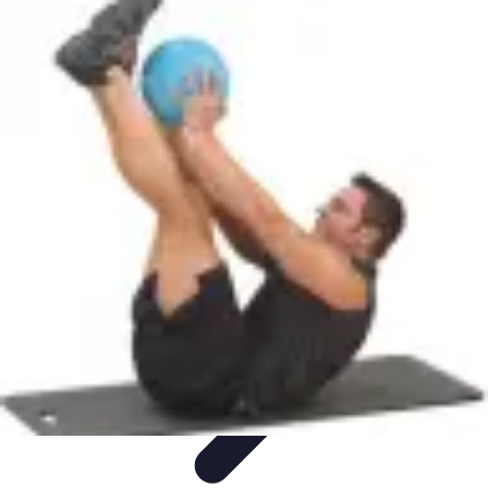
Médecine Traditionnelle
Pratiques et Remèdes
Introduction à la médecine
traditionnelle
Pratiques
Introduction
Remèdes
Médecine Traditionnelle