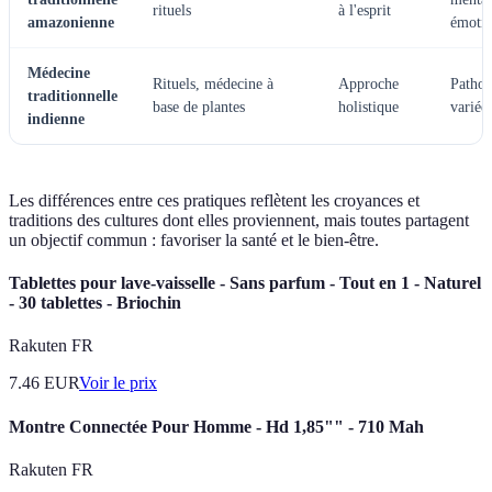
rituels
à l'esprit
amazonienne
émotio
Médecine
Rituels, médecine à
Approche
Pathol
traditionnelle
base de plantes
holistique
variée
indienne
Les différences entre ces pratiques reflètent les croyances et
traditions des cultures dont elles proviennent, mais toutes partagent
un objectif commun : favoriser la santé et le bien-être.
Tablettes pour lave-vaisselle - Sans parfum - Tout en 1 - Naturel
- 30 tablettes - Briochin
Rakuten FR
7.46
EUR
Voir le prix
Montre Connectée Pour Homme - Hd 1,85"" - 710 Mah
Rakuten FR