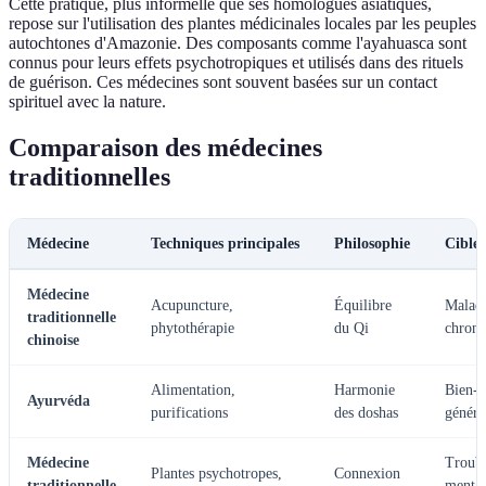
Cette pratique, plus informelle que ses homologues asiatiques,
repose sur l'utilisation des plantes médicinales locales par les peuples
autochtones d'Amazonie. Des composants comme l'ayahuasca sont
connus pour leurs effets psychotropiques et utilisés dans des rituels
de guérison. Ces médecines sont souvent basées sur un contact
spirituel avec la nature.
Comparaison des médecines
traditionnelles
Médecine
Techniques principales
Philosophie
Cibles
Médecine
Acupuncture,
Équilibre
Maladi
traditionnelle
phytothérapie
du Qi
chroni
chinoise
Alimentation,
Harmonie
Bien-ê
Ayurvéda
purifications
des doshas
généra
Médecine
Troubl
Plantes psychotropes,
Connexion
traditionnelle
menta