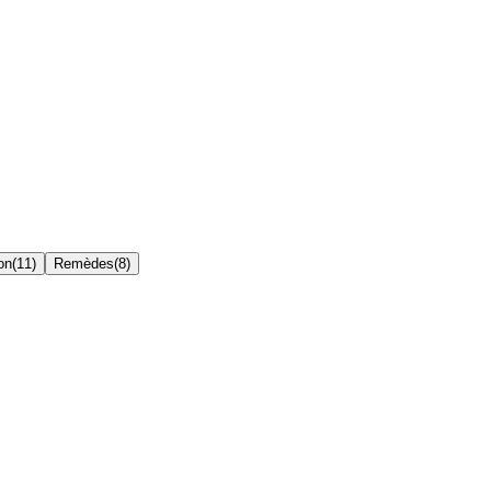
on
(
11
)
Remèdes
(
8
)