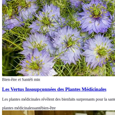
Bien-être et Santé
6
min
Les Vertus Insoupçonnées des Plantes Médicinales
Les plantes médicinales révèlent des bienfaits surprenants pour la santé
plantes médicinales
santé
bien-être