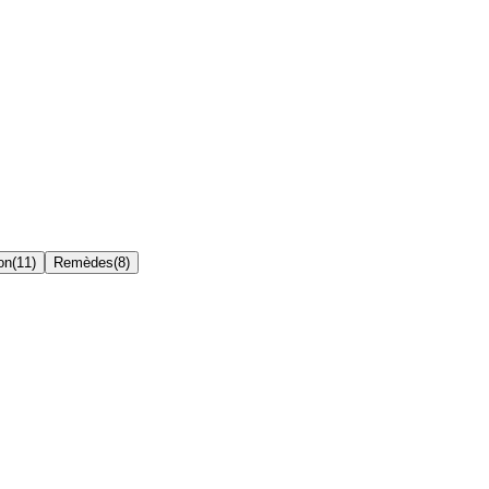
on
(
11
)
Remèdes
(
8
)